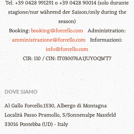
Tel. +39 0428 991291 o +39 0428 90014 (solo durante
stagione/nur während der Saison/only during the
season)
Booking:
booking@forcello.com
Administration:
amministrazione@forcello.com
Informazioni:
info@forcello.com
CIR: 110 / CIN: IT030076A1JUYOQWT7
DOVE SIAMO
Al Gallo Forcello.1530, Albergo di Montagna
Località Passo Pramollo, 5/Sonnenalpe Nassfeld
33016 Pontebba (UD) - Italy